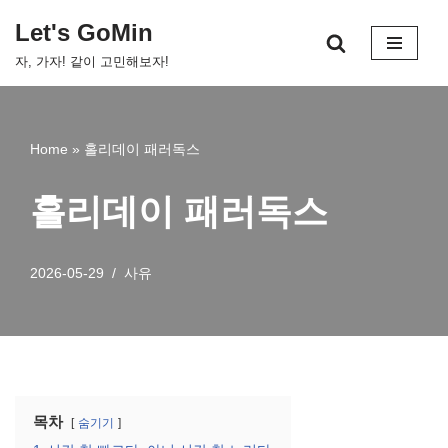
Let's GoMin
콘
자, 가자! 같이 고민해보자!
텐
츠
로
건
Home
»
홀리데이 패러독스
너
뛰
홀리데이 패러독스
기
2026-05-29
사유
목차
숨기기