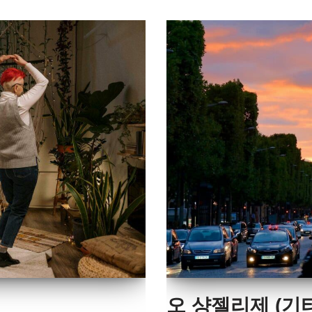
오 샹젤리제 (기