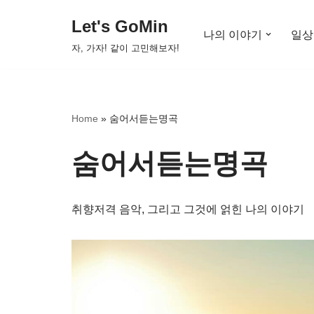
Let's GoMin
나의 이야기
일상
콘
자, 가자! 같이 고민해보자!
텐
츠
로
건
Home
»
숨어서듣는명곡
너
뛰
숨어서듣는명곡
기
취향저격 음악, 그리고 그것에 얽힌 나의 이야기