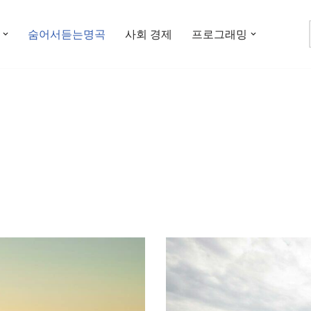
숨어서듣는명곡
사회 경제
프로그래밍