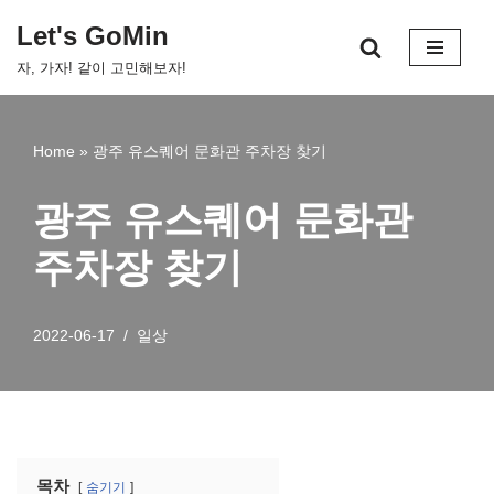
Let's GoMin
콘
자, 가자! 같이 고민해보자!
텐
츠
로
Home
»
광주 유스퀘어 문화관 주차장 찾기
건
너
광주 유스퀘어 문화관
뛰
기
주차장 찾기
2022-06-17
일상
목차
숨기기