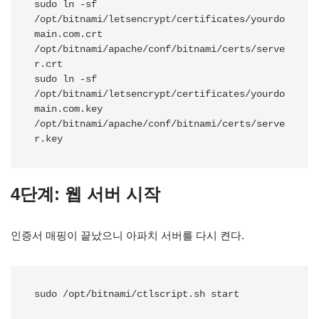
sudo ln -sf 
/opt/bitnami/letsencrypt/certificates/yourdo
main.com.crt 
/opt/bitnami/apache/conf/bitnami/certs/serve
r.crt

sudo ln -sf 
/opt/bitnami/letsencrypt/certificates/yourdo
main.com.key 
/opt/bitnami/apache/conf/bitnami/certs/serve
r.key
4단계: 웹 서버 시작
인증서 매핑이 끝났으니 아파치 서버를 다시 켠다.
sudo /opt/bitnami/ctlscript.sh start