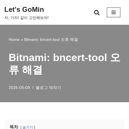
Let's GoMin
콘
자, 가자! 같이 고민해보자!
텐
츠
로
Home
»
Bitnami: bncert-tool 오류 해결
건
너
Bitnami: bncert-tool 오
뛰
기
류 해결
2026-05-09
블로그 제작기
목차
숨기기