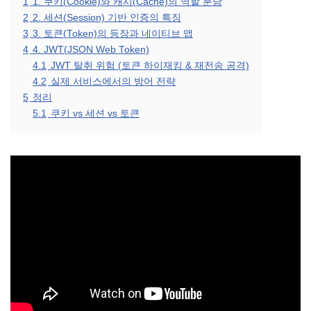
1
1. 쿠키(Cookie)와 캐시(Cache)의 역할 분담
2
2. 세션(Session) 기반 인증의 특징
3
3. 토큰(Token)의 등장과 네이티브 앱
4
4. JWT(JSON Web Token)
4.1
JWT 탈취 위험 (토큰 하이재킹 & 재전송 공격)
4.2
실제 서비스에서의 방어 전략
5
정리
5.1
쿠키 vs 세션 vs 토큰