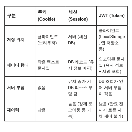
쿠키
세션
구분
JWT (Token)
(Cookie)
(Session)
클라이언트
클라이언트
서버 (세션
(LocalStorage
저장 위치
(브라우저)
DB)
, 앱 저장소
등)
인코딩된 문자
작은 텍스트
DB 레코드 (유
데이터 형태
열 (유저 정보
문자열
저 정보 매핑)
+ 서명 포함)
유저 증가 시
DB 조회가 없
서버 부담
없음
DB 리소스 부
어 서버 부담
담 큼
이 적음
높음 (강제 로
낮음 (만료 전
제어력
낮음
그아웃 등 가
까지 토큰 자
능)
체 제어 불가)