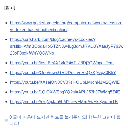
[참고]
https://www.geeksforgeeks.org/computer-networks/session-
vs-token-based-authentication/
https://surfshark.com/blog/cache-vs-cookies?
srsltid=AfmBOoqaKbGTZN3w4Lg3qmJRVLI9YAaeJyP7p3w
23oF8pxkfWnYQ8WNo
https://youtu.be/tosLBcAX1vk?si=T_J8Dj7QWbpc_Tcm
https://youtu.be/OpoVuwxGRDI?si=vnRsQxKj9vqZ0B5Y
https://youtu.be/XXseiON9CV0?si=OUpLMrcnN1M2QWIE
https://youtu.be/1QiOXWEbqYQ?si=APLJ53hJ7WMg5Z4E
https://youtu.be/57qNpJJn5hM?si=vFMmAwEls8yxamTB
0
글이 마음에 드시면 하트를 눌러주세요! 행복한 고민이 됩
니다!