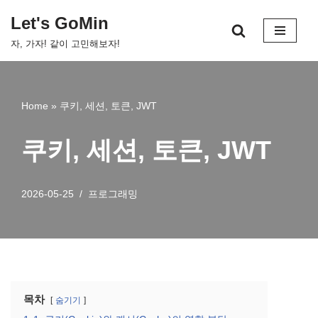
Let's GoMin
콘
자, 가자! 같이 고민해보자!
텐
츠
로
건
Home
»
쿠키, 세션, 토큰, JWT
너
뛰
쿠키, 세션, 토큰, JWT
기
2026-05-25
프로그래밍
목차
숨기기