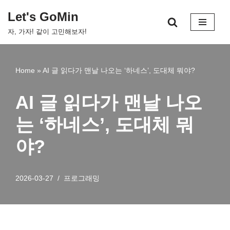
Let's GoMin
콘
자, 가자! 같이 고민해보자!
텐
츠
로
Home
»
AI 글 읽다가 맨날 나오는 ‘하네스’, 도대체 뭐야?
건
너
AI 글 읽다가 맨날 나오
뛰
기
는 ‘하네스’, 도대체 뭐
야?
2026-03-27
프로그래밍