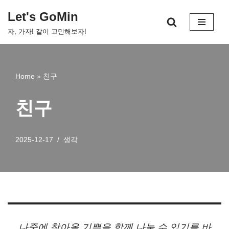
Let's GoMin
콘
자, 가자! 같이 고민해보자!
텐
츠
로
건
Home
»
친구
너
뛰
친구
기
2025-12-17
생각
나중에 찾아올 기쁨을 함께 나눌 수 있기를 바