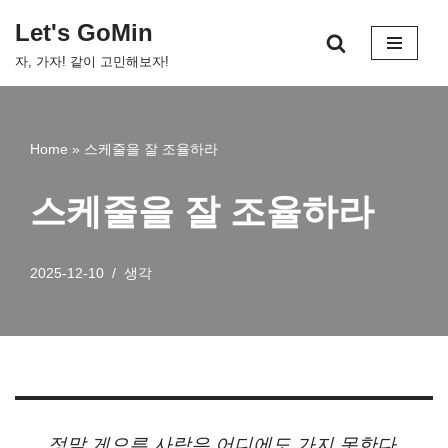
Let's GoMin
콘
자, 가자! 같이 고민해보자!
텐
츠
로
건
Home
»
스케줄을 잘 조율하라
너
뛰
스케줄을 잘 조율하라
기
2025-12-10
생각
정말 게으른 사람은 어디에도 가지 못한다.