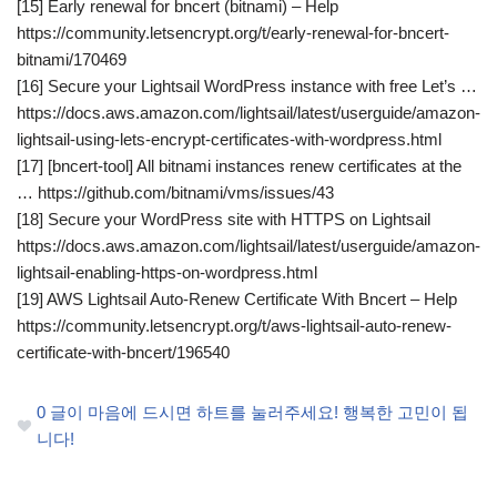
[15] Early renewal for bncert (bitnami) – Help
https://community.letsencrypt.org/t/early-renewal-for-bncert-
bitnami/170469
[16] Secure your Lightsail WordPress instance with free Let’s …
https://docs.aws.amazon.com/lightsail/latest/userguide/amazon-
lightsail-using-lets-encrypt-certificates-with-wordpress.html
[17] [bncert-tool] All bitnami instances renew certificates at the
… https://github.com/bitnami/vms/issues/43
[18] Secure your WordPress site with HTTPS on Lightsail
https://docs.aws.amazon.com/lightsail/latest/userguide/amazon-
lightsail-enabling-https-on-wordpress.html
[19] AWS Lightsail Auto-Renew Certificate With Bncert – Help
https://community.letsencrypt.org/t/aws-lightsail-auto-renew-
certificate-with-bncert/196540
0
글이 마음에 드시면 하트를 눌러주세요! 행복한 고민이 됩
니다!