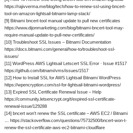
https://rajivverma.me/blog/tech/how-to-renew-ssl-using-bncert-
tool-on-amazon-lightsail-bitnami-lamp-stack/
[9] Bitnami bncert-tool manual update to pull new certificates
https://www.dijonmarketing.com/blog/bitnami-bncert-tool-may-
require-manual-update-to-pull-new-certificates/
[10] Troubleshoot SSL Issues – Bitnami Documentation
https://docs.bitnami.com/general/how-to/troubleshoot-ssl-
issues/
[11] WordPress AWS Lightsail Letscert SSL Error · Issue #1517
https://github.com/bitnami/vms/issues/1517
[12] How to Install SSL for AWS Lightsail Bitnami WordPress
https://wpencryption.com/ssl-for-lightsail-bitnami-wordpress/
[13] Expired SSL Certificate Renewal Issue – Help
https://community.letsencrypt.org/t/expired-ssl-certificate-
renewal-issue/129288
[14] bncert won’t renew the SSL certificate – AWS EC2 / Bitnami
… https://stackoverflow.com/questions/75732500/bncert-won-t-
renew-the-ssl-certificate-aws-ec2-bitnami-cloudflare