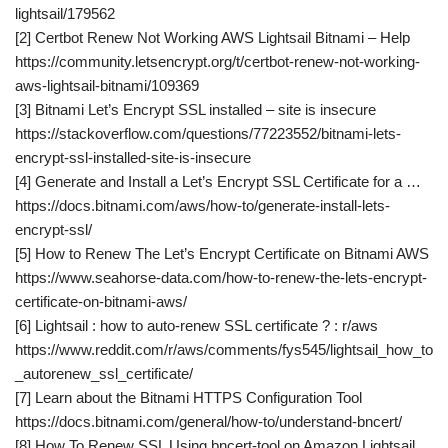
lightsail/179562
[2] Certbot Renew Not Working AWS Lightsail Bitnami – Help
https://community.letsencrypt.org/t/certbot-renew-not-working-
aws-lightsail-bitnami/109369
[3] Bitnami Let’s Encrypt SSL installed – site is insecure
https://stackoverflow.com/questions/77223552/bitnami-lets-
encrypt-ssl-installed-site-is-insecure
[4] Generate and Install a Let’s Encrypt SSL Certificate for a …
https://docs.bitnami.com/aws/how-to/generate-install-lets-
encrypt-ssl/
[5] How to Renew The Let’s Encrypt Certificate on Bitnami AWS
https://www.seahorse-data.com/how-to-renew-the-lets-encrypt-
certificate-on-bitnami-aws/
[6] Lightsail : how to auto-renew SSL certificate ? : r/aws
https://www.reddit.com/r/aws/comments/fys545/lightsail_how_to
_autorenew_ssl_certificate/
[7] Learn about the Bitnami HTTPS Configuration Tool
https://docs.bitnami.com/general/how-to/understand-bncert/
[8] How To Renew SSL Using bncert-tool on Amazon Lightsail