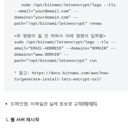
   sudo /opt/bitnami/letsencrypt/lego --tls 
--email="your@email.com" --
domains="yourdomain.com" --
path="/opt/bitnami/letsencrypt" renew

<위 명령어 잘 안 먹혀서 아래 명령어 입력함>

sudo /opt/bitnami/letsencrypt/lego --tls --
email="EMAIL-ADDRESS" --domains="DOMAIN" --
domains="www.DOMAIN" --
path="/opt/bitnami/letsencrypt" run

* 참고: https://docs.bitnami.com/aws/how-
도메인명, 이메일은 실제 정보로 교체[8][4][5].
웹 서버 재시작