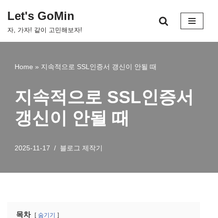
Let's GoMin
콘
자, 가자! 같이 고민해보자!
텐
츠
로
Home
»
지속적으로 SSL인증서 갱신이 안될 때
건
너
지속적으로 SSL인증서
뛰
기
갱신이 안될 때
2025-11-17
블로그 제작기
목차
숨기기