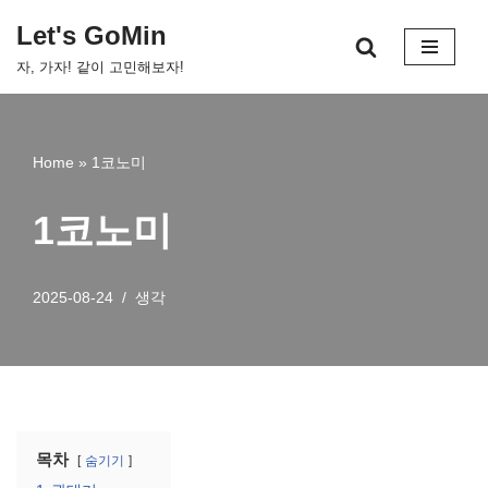
Let's GoMin
콘
자, 가자! 같이 고민해보자!
텐
츠
로
건
Home
»
1코노미
너
뛰
1코노미
기
2025-08-24
생각
목차
숨기기