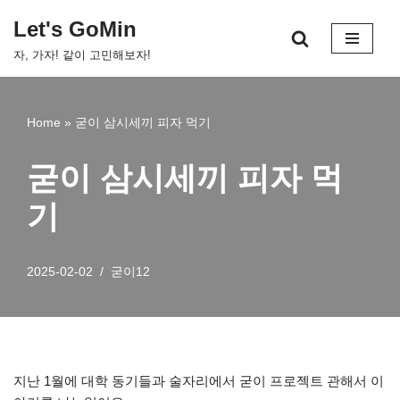
Let's GoMin
콘
자, 가자! 같이 고민해보자!
텐
츠
로
Home
»
굳이 삼시세끼 피자 먹기
건
너
굳이 삼시세끼 피자 먹
뛰
기
기
2025-02-02
굳이12
지난 1월에 대학 동기들과 술자리에서 굳이 프로젝트 관해서 이