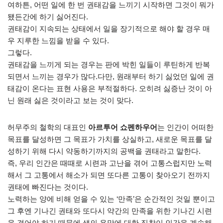
여하튼, 어떤 일에 한 번 권태감을 느끼기 시작하면 그것이 뭐가
됐든간에 하기 싫어진다.
권태감이 지속되는 상태에서 일을 장기적으로 해야 할 경우 매
우 지루한 느낌을 받을 수 있다.
그렇다.
권태감을 느끼게 되는 경우는 판에 박힌 일들이 루틴하게 반복
되면서 느끼는 경우가 많다.다만, 원래부터 하기 싫었던 일에 권
태감이 온다는 표현 사용은 부적절하다. 오히려 싫증난 것이 아
닌 원래 싫은 것이라고 보는 것이 맞다.
허무주의 철학의 대표인
아르투어 쇼펜하우어
는 인간이 어떠한
목표를 달성하면 그 목표가 가치를 상실하고, 새로운 목표를 달
성하기 위해 다시 약동하기까지의 공백을 권태라고 말한다.
즉, 우리 인간은 때때로 시련과 고난을 겪어 고통스럽지만 노력
해서 그 고통에서 해소가 되면 또다른 고통이 찾아오기 전까지
권태에 빠진다는 것이다.
노력하는 양에 비해 얻을 수 있는 ‘만족’은 순간적인 것일 뿐이고
그 후엔 기나긴 권태와 또다시 약간의 만족을 위한 기나긴 시련
을 겪어야 하기 때문에 생의 욕망에 대한 집착이 인간을 계속해