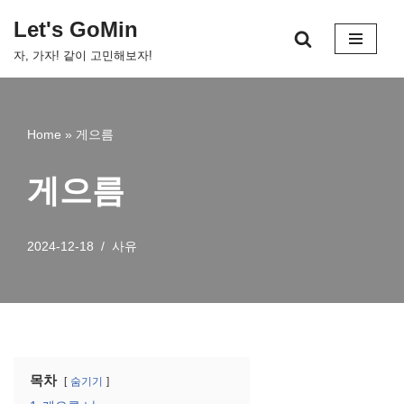
Let's GoMin
콘
자, 가자! 같이 고민해보자!
텐
츠
로
건
Home
»
게으름
너
뛰
게으름
기
2024-12-18
사유
목차
숨기기