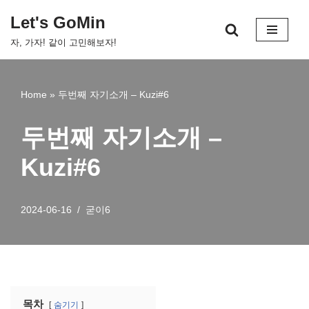
Let's GoMin
콘
자, 가자! 같이 고민해보자!
텐
츠
로
Home
»
두번째 자기소개 – Kuzi#6
건
너
두번째 자기소개 –
뛰
기
Kuzi#6
2024-06-16
굳이6
목차
숨기기