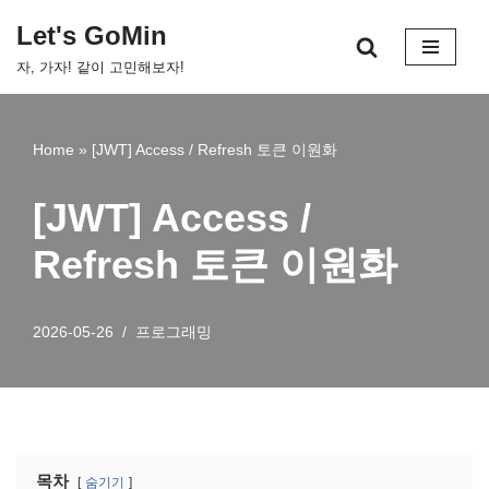
Let's GoMin
콘
자, 가자! 같이 고민해보자!
텐
츠
로
Home
»
[JWT] Access / Refresh 토큰 이원화
건
너
[JWT] Access /
뛰
기
Refresh 토큰 이원화
2026-05-26
프로그래밍
목차
숨기기